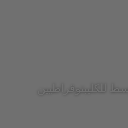
وسط للكليبتوقراطيين