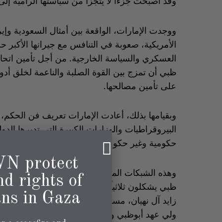
وقد أصبحت جزءاً لا يتجزأ من سياستها الرامية إلى
ووجدت الإمارات، الواقعة بين أمثال السعودية وإي
الأمريكية، صعوبة في التنافس مع جيرانها الأكبر ح
العسكري والسياسة الخارجية. من أجل تأمين اتحاد
ظبي أن تمزج بين القوة الصلبة والناعمة لخلق أدوات
على تأمين مصالحها.
وبقيامها بذلك، أعادت الإمارات تعريف فن الحكم
البيروقراطيات والوزارات الكبيرة التي تديرها ال
حكومية وغير حكومية، وغالباً ما تتداخل المصالح ال
N protect
وهذه الشبكات المختلفة يسيطر عليها ويوجهها بشك
nd rights of
ظبي يشكلون ثلاثياً قوياً، وهم: منصور بن زايد آل
ns in Gaza.
زايد آل نهيان، مستشار الأمن القومي لدولة الإمارا
ولي عهد أبوظبي والحاكم الفعلي. وتشمل الشبكات 