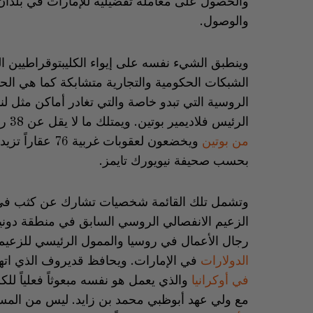
والحصول على معاملة تفضيلية للإمارات في بلدان
والوصول.
وينطبق الشيء نفسه على إيواء الكليبتوقراطيين ال
الشبكات الحكومية والتجارية متشابكة كما هي الحا
الروسية التي تبدو خاصة والتي تغادر أماكن مثل لن
الرئيس فلاديمير بوتين. ويمتلك ما لا يقل عن 38 رجل أعمال ومسؤولاً مرتبطين
من بوتين
بحسب صحيفة نيويورك تايمز.
وتشمل تلك القائمة شخصيات تشارك عن كثب في جه
الزعيم الانفصالي الروسي السابق في منطقة دوني
رجال الأعمال في روسيا والممول الرئيسي للزع
الدولارات
في الإمارات. ويحافظ قديروف الذي اتهم
في أوكرانيا
والذي يعمل هو نفسه مبعوثاً فعلياً 
مع ولي عهد أبوظبي محمد بن زايد. ليس من المست