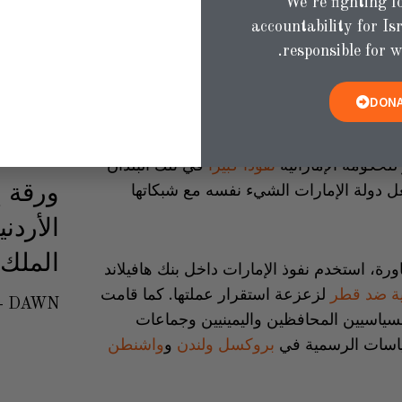
We’re fighting f
، وجماعات ضغط في واشنطن، وحتى مراكز
accountability for Isr
ثمارية أو بمكتب طحنون للشؤون الاستراتيجية.
responsible for w
انات يوفر لدولة الإمارات إمكانية إنكار معقولة
DONA
المثال، تستخدم شركة موانئ دبي العالمية
ول إلى البنية التحتية الحيوية مثل الموانئ في
للحكومة الإماراتية
نفوذاً كبيراً
في تلك البلدان
ورقة إ
 دولة الإمارات الشيء نفسه مع شبكاتها
الملك 
ة، استخدم نفوذ الإمارات داخل بنك هافيلاند
ة ضد قطر
لزعزعة استقرار عملتها. كما قامت
DAWN
سياسيين المحافظين واليمينيين وجماعات
ياسات الرسمية في
بروكسل
ولندن
و
واشنطن