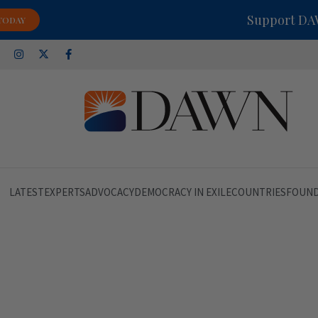
Support DAWN
TODAY
LATEST
EXPERTS
ADVOCACY
DEMOCRACY IN EXILE
COUNTRIES
FOUND