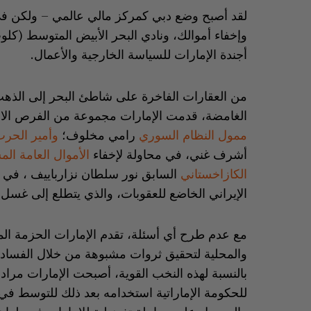
لقد أصبح وضع دبي كمركز مالي عالمي – ولكن في ا
وإخفاء أموالك، ونادي البحر الأبيض المتوسط (كلو
أجندة الإمارات للسياسة الخارجية والأعمال.
من العقارات الفاخرة على شاطئ البحر إلى الذهب
الغامضة، قدمت الإمارات مجموعة من الفرص الا
ممول النظام السوري
رامي مخلوف؛
وأمير الحرب
أشرف غني، في محاولة لإخفاء
الأموال العامة ال
الكازاخستاني
السابق نور سلطان نزارباييف ، في ح
الإيراني الخاضع للعقوبات، والذي يتطلع إلى غسل 
مع عدم طرح أي أسئلة، تقدم الإمارات الحزمة الم
والمحلية لتحقيق ثروات مشبوهة من خلال الفساد 
بالنسبة لهذه النخب القوية، أصبحت الإمارات مرادفاً
للحكومة الإماراتية استخدامه بعد ذلك للتوسط ف