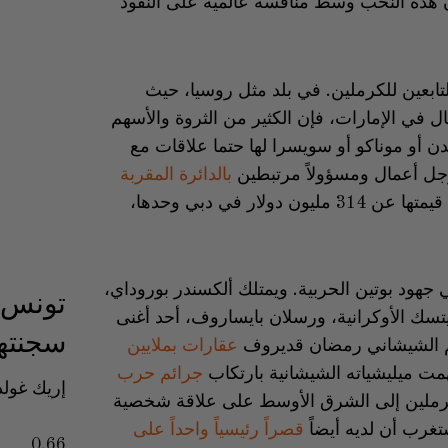
 هذه النخب وسط منافسة عالمية على النفوذ
تابعين للكرملين. في بلد مثل روسيا، حيث
ل في الإمارات، فإن الكثير من الثروة والأسهم
دن أو موناكو أو سويسرا لها حتما علاقات مع
بالدائرة المقربة
ويخضعون لعقوبات غربية 76 عقاراً تزيد قيمتها عن 314 مليون دولار في دبي وحدها،
ود بوتين الحربية. ويمتلك ألكسندر بوروداي،
تونس ع
تسك الأوكرانية، ورسلان بايساروف، أحد أغنى
سجنتها
يم الشيشاني رمضان قديروف
عقارات بملايين
ت ميليشياته الشيشانية بارتكاب
جرائم حرب
إريك غول
للكرملين إلى الشرق الأوسط على علاقة شخصية
غرب أن لديه أيضاً
قصراً رئيسياً واحداً على