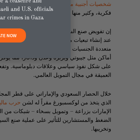
or a ceasefire and
شخصيات أجنبية مؤثرة
، ومؤسسات تجارية،
وبنوك
aeli and U.S. officials
فكرية، وكثير منها إما مرتبط بمحافظ منصور الاست
ar crimes in Gaza.
إن تفويض صنع السياسة الخارجية الرسمية لهذه الكي
TE NOW
عند إنشاء تبعيات مختلفة في الخارج. فعلى سبيل 
متعددة الجنسيات للخدمات اللوجستية الحكومية للوص
أماكن مثل جيبوتي وبربرة وعدن وداكار، مما يوفر 
على شكل نفوذ سياسي وعلاقات دبلوماسية. وتفعل
العميقة في مجال التمويل العالمي.
خلال الحصار السعودي والإماراتي على قطر المجاور
الذي يتخذ من لوكسمبورغ مقراً له لشن
حرب مالي
الإمارات بزراعة – وتمويل بسخاء – شبكات من ال
الضغط والمستشارين للتأثير على عملية صنع الس
وتخريبها.