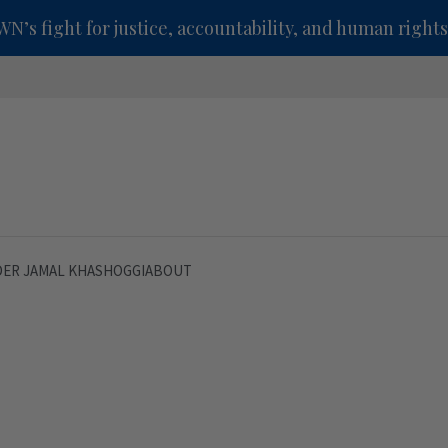
’s fight for justice, accountability, and human rights
ER JAMAL KHASHOGGI
ABOUT