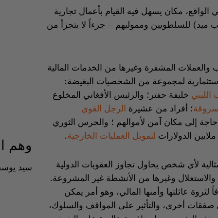
لواقع، مكان يسهل فيه القيام بأعمال تجارية
ب ميد) للسلطويين ومموليهم – جزءاً لا يتجزأ من
 والعملات المشفرة وغيرها من الخدمات المالية
ستثمارية لمجموعة من الشخصيات البغيضة:
 الليبي
خليفة حفتر؛ والرئيس الأفغاني المخلوع
مسروقة
؛ أفراد من عشيرة
الرجل القوي
اجة إلى مكان آمن لأموالهم ؛ والحرس الثوري
ملايين الدولارات
لتمويل العمليات الخارجية
.
وهم ال
ثالية لأي شخص يحاول تجاوز العقوبات الدولية
سيد يوس
والاستغلال وغيرها من الأنشطة غير المشروعة.
 لثروة عائلتها وأمنها المالي، وهو أمر يمكن
ي صفقات أخرى، والتأثير على المواقف والسلوك،