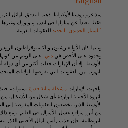
English
منذ غزو روسيا لأوكرانيا، ذهب التدفق الهائل للثر
فقط: بعيداً عن منازلها في لندن ونيويورك وغيره
"الستار الحديدي" الجديد
للعقوبات الغربية.
وبينما كان الأوليغارشيون والكليبتوقراطيون الرو
وجدوه على الأخص في
دبي
. على الرغم من كونها 
الأوسط، إلا أن الإمارات فعلت أكثر من أي دولة 
التهرب من العقوبات التي تفرضها الولايات المتحد
واجهت الإمارات
مشكلة مالية قذرة
لسنوات، حيث أ
الثروة الأجنبية الواردة بأي شكل من الأشكال. من 
الأوسط الذين يخضعون للعقوبات المفرطة إلى الح
من أبرز مواقع غسل الأموال في العالم. ومع ذلك
البريطانية، فإن جذب رأس المال الأجنبي القذر 