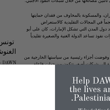
 تأمين مصالحها من خلال شبكات النفوذ الأجنبي.
ران، والمسكونة بالمخاوف من فقدان حمايتها
جماً في المجالات التقليدية كالاستعراض
 دول المدن التي تشكل الإمارات، كان على أبو
 نفوذ تساعد الدولة الغنية والصغيرة تقليدياً
تونس:
الغنوش
، وفوضت أجزاء رئيسية من سياستها الخارجية من
DAWN
دولة إلى شبكات أصغر تتكون من جهات فاعلة
تجارية مع الأمن القومي.
Help DAW
ل فعال ثلاثة أشقاء في الأسرة الحاكمة في أبو
the lives a
 نهيان، رجل أعمال ملياردير ووزير؛ وطحنون بن
Palestinia
ت العربية المتحدة؛ ومحمد بن زايد آل نهيان،
التي زرعوها لخدمة المصالح الإماراتية